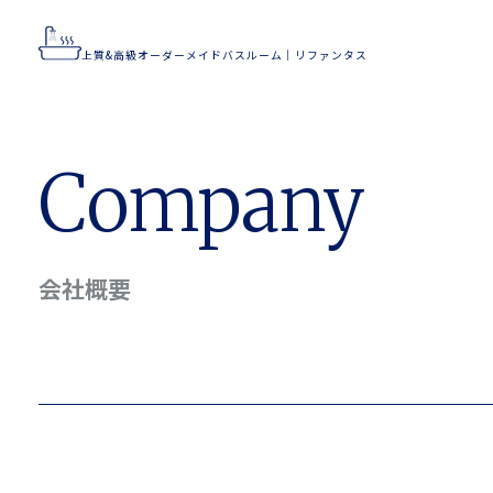
上質&高級オーダーメイドバスルーム｜リファンタス
上質&高級オーダーメイドバスルーム｜リファンタス
Home
Works
Flow
Company
Concept
Feature
会社概要
Company