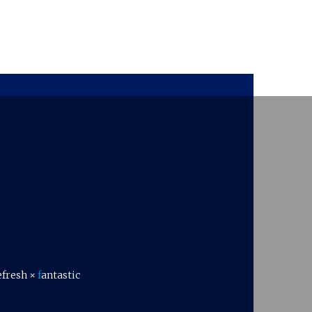
efresh ×
f
antastic