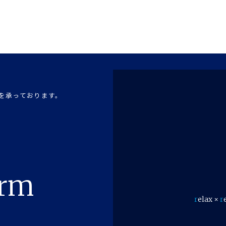
を承っております。
orm
r
elax ×
r