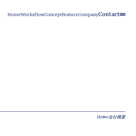
Contact
Home
Works
Flow
Concept
Feature
Company
Home
会社概要