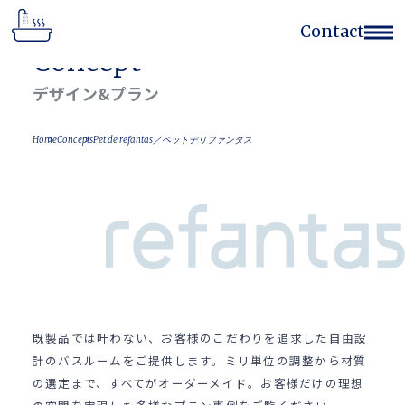
Contact
Concept
Home
デザイン&プラン
Works
Flow
Home
Concepts
Pet de refantas／ペットデリファンタス
Concept
Feature
Company
Contact Form
(052)768-7522
既製品では叶わない、お客様のこだわりを追求した自由設
計のバスルームをご提供します。ミリ単位の調整から材質
の選定まで、すべてがオーダーメイド。お客様だけの理想
サイトのご利用
個人情報の取扱