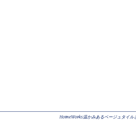
Contact Form
(052)768-7522
サイトのご利用
個人情報の取扱
Home
Works
温かみあるベージュタイル