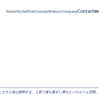
Contact
Home
Works
Flow
Concept
Feature
Company
とガラス扉が調和する、上質で落ち着きに満ちたバスルーム空間。