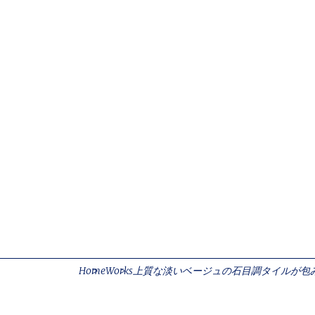
Contact Form
(052)768-7522
サイトのご利用
個人情報の取扱
Home
Works
上質な淡いベージュの石目調タイルが包