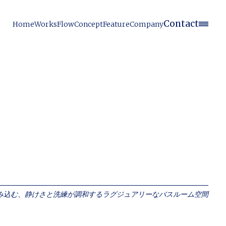
Contact
Home
Works
Flow
Concept
Feature
Company
み込む、静けさと洗練が調和するラグジュアリーなバスルーム空間