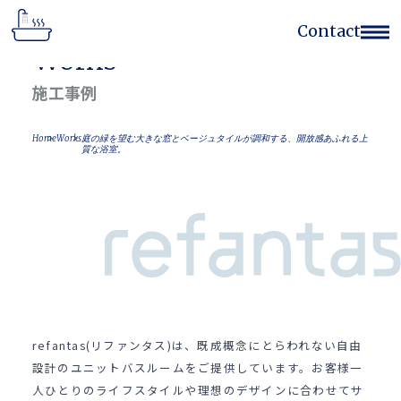
Contact
Works
Home
施工事例
Works
Flow
Home
Works
庭の緑を望む大きな窓とベージュタイルが調和する、開放感あふれる上
Concept
質な浴室。
Feature
Company
Contact Form
(052)768-7522
refantas(リファンタス)は、既成概念にとらわれない自由
設計のユニットバスルームをご提供しています。お客様一
人ひとりのライフスタイルや理想のデザインに合わせてサ
サイトのご利用
個人情報の取扱