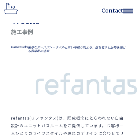
Contact
Works
Home
施工事例
Works
Flow
Home
Works
重厚なダークグレータイルと白い浴槽が映える、落ち着きと品格を感じ
Concept
る新築邸の浴室。
Feature
Company
Contact Form
(052)768-7522
refantas(リファンタス)は、既成概念にとらわれない自由
設計のユニットバスルームをご提供しています。お客様一
人ひとりのライフスタイルや理想のデザインに合わせてサ
サイトのご利用
個人情報の取扱