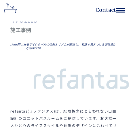
Contact
Works
Home
施工事例
Works
Flow
Home
Works
モザイクタイルの色彩とリズムが際立ち、 視線を惹きつける個性豊か
Concept
な浴室空間
Feature
Company
Contact Form
(052)768-7522
refantas(リファンタス)は、既成概念にとらわれない自由
設計のユニットバスルームをご提供しています。お客様一
人ひとりのライフスタイルや理想のデザインに合わせてサ
サイトのご利用
個人情報の取扱