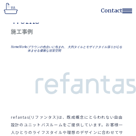
Contact
Works
Home
施工事例
Works
Flow
Home
Works
ブラウンの色合いに包まれ、 大判タイルとモザイクタイル張りが心を
Concept
休ませる優雅な浴室空間
Feature
Company
Contact Form
(052)768-7522
refantas(リファンタス)は、既成概念にとらわれない自由
設計のユニットバスルームをご提供しています。お客様一
人ひとりのライフスタイルや理想のデザインに合わせてサ
サイトのご利用
個人情報の取扱