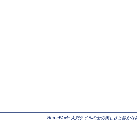
Contact Form
(052)768-7522
サイトのご利用
個人情報の取扱
Home
Works
大判タイルの面の美しさと静かな