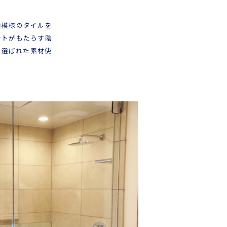
横模様のタイルを
ントがもたらす陰
に選ばれた素材使
。