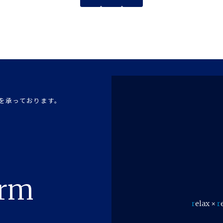
を承っております。
orm
r
elax ×
r