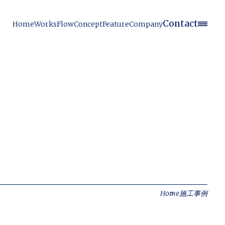
Contact
Home
Works
Flow
Concept
Feature
Company
Home
施工事例