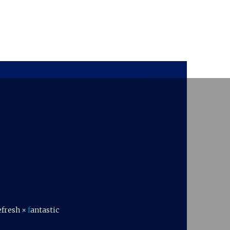
efresh ×
f
antastic